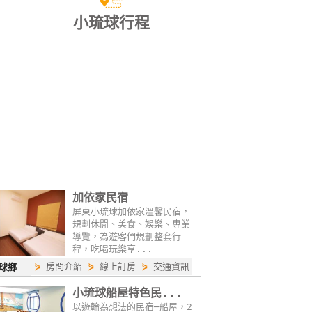
小琉球行程
加依家民宿
屏東小琉球加依家溫馨民宿，
規劃休閒、美食、娛樂、專業
導覽，為遊客們規劃整套行
程，吃喝玩樂享...
⋟
房間介紹
⋟
線上訂房
⋟
交通資訊
球鄉
小琉球船屋特色民...
以遊輪為想法的民宿─船屋，2