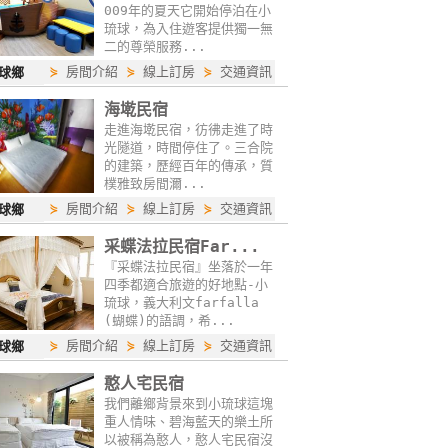
009年的夏天它開始停泊在小
琉球，為入住遊客提供獨一無
二的尊榮服務...
⋟
房間介紹
⋟
線上訂房
⋟
交通資訊
球鄉
海墘民宿
走進海墘民宿，彷彿走進了時
光隧道，時間停住了。三合院
的建築，歷經百年的傳承，質
樸雅致房間濔...
⋟
房間介紹
⋟
線上訂房
⋟
交通資訊
球鄉
采蝶法拉民宿Far...
『采蝶法拉民宿』坐落於一年
四季都適合旅遊的好地點-小
琉球，義大利文farfalla
(蝴蝶)的語調，希...
⋟
房間介紹
⋟
線上訂房
⋟
交通資訊
球鄉
憨人宅民宿
我們離鄉背景來到小琉球這塊
重人情味、碧海藍天的樂土所
以被稱為憨人，憨人宅民宿沒