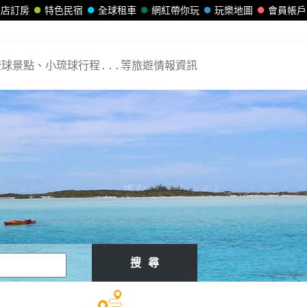
飯店訂房
特色民宿
全球租車
網紅帶你玩
玩樂地圖
會員帳戶
球景點、小琉球行程...等旅遊情報資訊
搜 尋