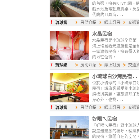
的首選，擁有KTV包廂、
戲水池及電動麻將桌。房
代簡約且具海...
⫯
⋟
房間介紹
⋟
線上訂房
⋟
交通
琉球鄉
水晶民宿
水晶民宿是小琉球全島第
海上環島觀光遊艇也是全
一家渡假民宿，擁有得天
的地理位置，...
⫯
⋟
房間介紹
⋟
線上訂房
⋟
交通
琉球鄉
小琉球白沙灣民宿..
位於小琉球的『小琉球白
民宿』讓旅客感受到小琉
純樸與美麗，讓旅遊除了
身心外，也找...
⫯
⋟
房間介紹
⋟
線上訂房
⋟
交通
琉球鄉
好喝ㄟ民宿
『好喝ㄟ民宿』對小琉球
說是最熟悉的稱呼，精緻
的民宿，悠閒自在的空間