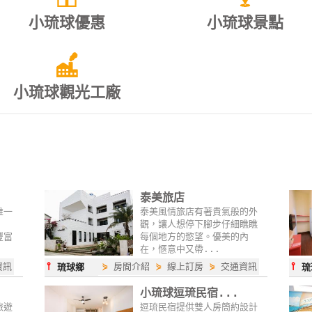
小琉球優惠
小琉球景點
小琉球觀光工廠
泰美旅店
唯一
泰美風情旅店有著貴氣般的外
觀，讓人想停下腳步仔細瞧瞧
豐富
每個地方的慾望。優美的內
在，愜意中又帶...
⫯
⫯
資訊
⋟
房間介紹
⋟
線上訂房
⋟
交通資訊
琉球鄉
琉
小琉球逗琉民宿...
旅遊
逗琉民宿提供雙人房簡約設計