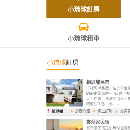
小琉球訂房
小琉球租車
小琉球
訂房
相思埔民宿
『相思埔民宿』位於全台
的珊瑚礁島嶼-小琉球，藍
天、白雲、清澈的海水、
的海底生態，沒...
⫯
⋟
房間介紹
⋟
線上訂房
⋟
交通
琉球鄉
雲朵家民宿
雲朵家民宿是小琉球包棟