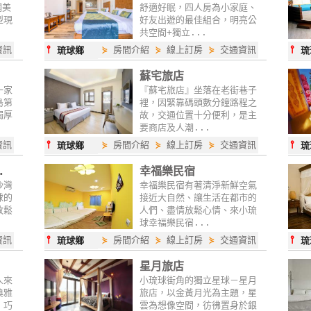
網美
舒適好眠，四人房為小家庭、
型現
好友出遊的最佳組合，明亮公
共空間+獨立...
⫯
⫯
資訊
⋟
房間介紹
⋟
線上訂房
⋟
交通資訊
琉球鄉
琉
蘇宅旅店
一家
『蘇宅旅店』坐落在老街巷子
島第
裡，因緊靠碼頭數分鐘路程之
獨厚
故，交通位置十分便利，是主
要商店及人潮...
⫯
⫯
資訊
⋟
房間介紹
⋟
線上訂房
⋟
交通資訊
琉球鄉
琉
.
幸福樂民宿
沙灣
幸福樂民宿有著清淨新鮮空氣
球的
接近大自然、讓生活在都市的
放鬆
人們、盡情放鬆心情、來小琉
球幸福樂民宿...
⫯
⫯
資訊
⋟
房間介紹
⋟
線上訂房
⋟
交通資訊
琉球鄉
琉
星月旅店
人來
小琉球街角的獨立星球－星月
典雅
旅店，以金黃月光為主題，星
，巧
雲為想像空間，彷彿置身於銀