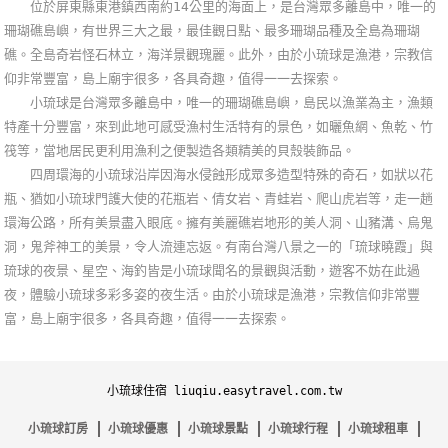
位於屏東縣東港鎮西南約14公里的海面上，是台灣眾多離島中，唯一的
珊瑚礁島嶼，有世界三大之最，最佳觀日點、最多珊瑚品種及全島為珊瑚
礁。全島奇岩怪石林立，海洋景觀瑰麗。此外，由於小琉球是漁港，宗教信
仰非常豐富，島上廟宇很多，各具奇趣，值得一一去探索。
小琉球是台灣眾多離島中，唯一的珊瑚礁島嶼，島民以漁業為主，漁類
特產十分豐富，來到此地可感受漁村生活特有的景色，如曬魚網、魚乾、竹
筏等，當地居民更利用漁利之便製造各類精美的貝殼裝飾品。
四周環海的小琉球沿岸因海水侵蝕形成眾多造型特殊的奇石，如狀以花
瓶、猶如小琉球門護大使的花瓶岩、倩女岩、青蛙岩、爬山虎岩等，走一趟
環海公路，所有美景盡入眼底。擁有美麗礁岩地形的美人洞、山豬溝、烏鬼
洞，鬼斧神工的美景，令人流連忘返。有南台灣八景之一的「琉球曉霞」與
琉球的夜景、星空、海釣皆是小琉球聞名的景觀與活動，遊客不妨在此過
夜，體驗小琉球多彩多姿的夜生活。由於小琉球是漁港，宗教信仰非常豐
富，島上廟宇很多，各具奇趣，值得一一去探索。
小琉球住宿 liuqiu.easytravel.com.tw
小琉球訂房
小琉球優惠
小琉球景點
小琉球行程
小琉球租車